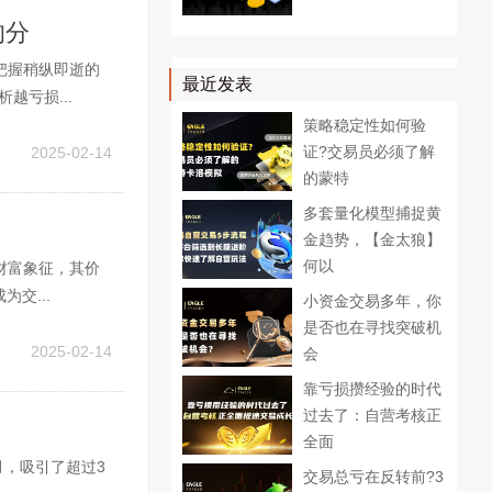
的分
把握稍纵即逝的
最近发表
越亏损...
策略稳定性如何验
证?交易员必须了解
2025-02-14
的蒙特
多套量化模型捕捉黄
？
金趋势，【金太狼】
何以
财富象征，其价
交...
小资金交易多年，你
是否也在寻找突破机
2025-02-14
会
靠亏损攒经验的时代
过去了：自营考核正
全面
多月，吸引了超过3
交易总亏在反转前?3