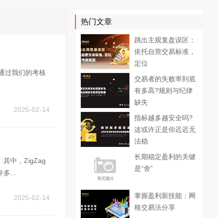
热门文章
跳出主观复盘误区：
依托自营交易标准，
定位
员通过我们的考核
交易者的失败率到底
有多高?规则与纪律
缺失
2025-02-14
指标越多越安全吗?
这或许正是你迟迟无
法稳
长期稳定盈利的关键
中，ZigZag
是“舍”
...
掌握盈利新技能：网
2025-02-14
格交易法分享