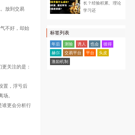
长？经验积累、理论
境。放到交易
学习还
运气不好，却始
标签列表
年后
测验
诱人
也会
彼得
赫尔
交易平台
平台
头皮
激励机制
们更关注的是：
设置，浮亏后
离场。
是谁更会分析行
。