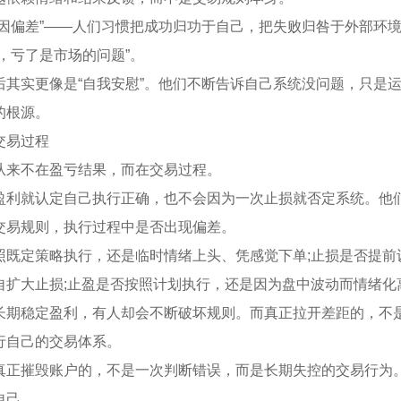
归因偏差”——人们习惯把成功归功于自己，把失败归咎于外部环
，亏了是市场的问题”。
后其实更像是“自我安慰”。他们不断告诉自己系统没问题，只是
的根源。
交易过程
从来不在盈亏结果，而在交易过程。
盈利就认定自己执行正确，也不会因为一次止损就否定系统。他
交易规则，执行过程中是否出现偏差。
照既定策略执行，还是临时情绪上头、凭感觉下单;止损是否提前
自扩大止损;止盈是否按照计划执行，还是因为盘中波动而情绪化
长期稳定盈利，有人却会不断破坏规则。而真正拉开差距的，不
行自己的交易体系。
真正摧毁账户的，不是一次判断错误，而是长期失控的交易行为
自己