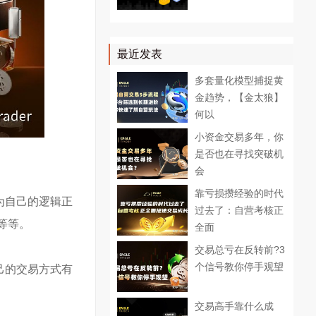
最近发表
多套量化模型捕捉黄
金趋势，【金太狼】
何以
小资金交易多年，你
是否也在寻找突破机
会
靠亏损攒经验的时代
为自己的逻辑正
过去了：自营考核正
等等。
全面
交易总亏在反转前?3
个信号教你停手观望
己的交易方式有
交易高手靠什么成