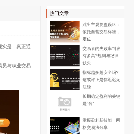
热门文章
跳出主观复盘误区：
依托自营交易标准，
定位
现实是，真正通
交易者的失败率到底
有多高?规则与纪律
缺失
易员与职业交易
指标越多越安全吗?
这或许正是你迟迟无
法稳
长期稳定盈利的关键
是“舍”
掌握盈利新技能：网
格交易法分享